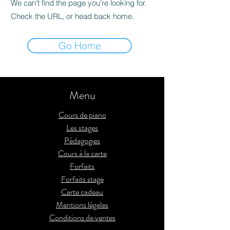
We can’t find the page you’re looking for.
Check the URL, or head back home.
Go Home
Menu
Cours de piano
Les stages
Pédagogies
Cours à la carte
Forfaits
Forfaits stage
Carte cadeau
Mentions légales
Conditions de ventes